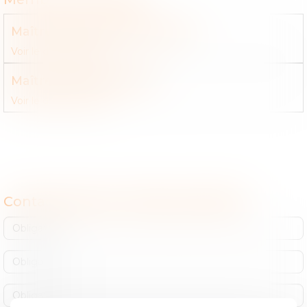
Maître
Valérie
PATRICOT-PIN
Voir le détail
Contact
Maître
Clémentine
PIN
Voir le détail
Contact
Contacter Etude : Office de MACON