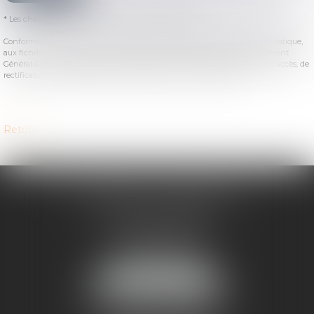
* Les champs suivis d'un astérisque sont obligatoires.
Conformément à la loi n°78-17 du 6 janvier 1978 modifiée relative à l'informatique,
aux fichiers et aux libertés, et au règlement européen 2016/679, dit Règlement
Général sur la Protection des Données (RGPD), vous disposez d'un droit d'accès, de
rectification, de suppression des informations qui vous concernent.
Retour
PATRICOT & ASSOCIES
Office de MACON
18 place de la Baille
71000 MACON
Tél :
03 85 22 94 95
NOUS LOCALISER
Office de MONTCHANIN