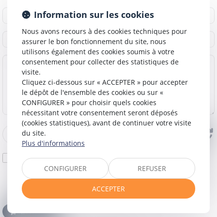
Information sur les cookies
Nous avons recours à des cookies techniques pour
assurer le bon fonctionnement du site, nous
utilisons également des cookies soumis à votre
consentement pour collecter des statistiques de
visite.
Cliquez ci-dessous sur « ACCEPTER » pour accepter
le dépôt de l'ensemble des cookies ou sur «
CONFIGURER » pour choisir quels cookies
nécessitant votre consentement seront déposés
(cookies statistiques), avant de continuer votre visite
du site.
Plus d'informations
J'accepte que les informations saisies soient traitées
informatiquement par PATRICOT & ASSOCIES et l'hébergeur du
CONFIGURER
REFUSER
présent site dans le cadre de ma demande et de la relation avec
PATRICOT & ASSOCIES et/ou Office de MACON qui peut en
ACCEPTER
découler.
Envoyer